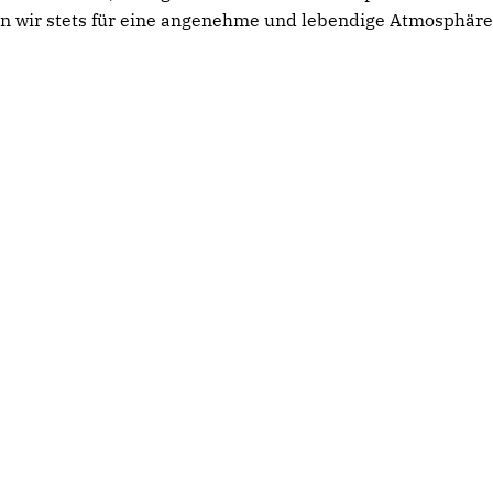
en wir stets für eine angenehme und lebendige Atmosphäre
CDU-Bezirksfraktion Nord:
Buer Polit-Talk im
Schandfleck in Scholven
Kulturbiergarten:
Sommertour: Uniper
verschwindet endlich