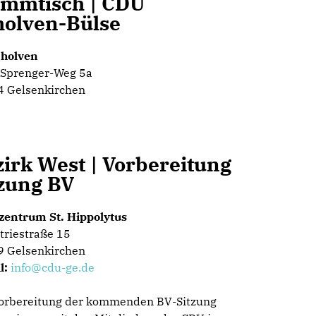
ammtisch | CDU
holven-Bülse
cholven
-Sprenger-Weg 5a
 Gelsenkirchen
irk West | Vorbereitung
tzung BV
zentrum St. Hippolytus
triestraße 15
 Gelsenkirchen
l:
info@cdu-ge.de
orbereitung der kommenden BV-Sitzung