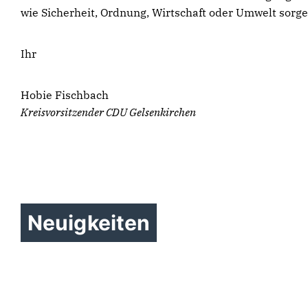
wie Sicherheit, Ordnung, Wirtschaft oder Umwelt sorg
Ihr
Hobie Fischbach
Kreisvorsitzender CDU Gelsenkirchen
Frauen Union
Gelsenkirchen diskutiert mit
Ministerin Ina Brandes über
Neuigkeiten
die Zukunft der Kultur im
CDU OpenAir:
Sommertour: ZINQ
Ruhrgebiet