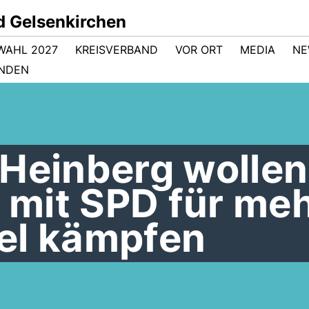
d Gelsenkirchen
WAHL 2027
KREISVERBAND
VOR ORT
MEDIA
NE
NDEN
 Heinberg wollen
mit SPD für me
el kämpfen