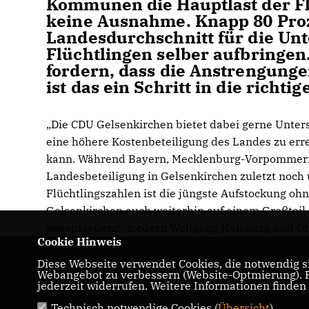
Kommunen die Hauptlast der Fl
keine Ausnahme. Knapp 80 Pro
Landesdurchschnitt für die Un
Flüchtlingen selber aufbringen
fordern, dass die Anstrengung
ist das ein Schritt in die richti
Die CDU Gelsenkirchen bietet dabei gerne Unterstü
eine höhere Kostenbeteiligung des Landes zu err
kann. Während Bayern, Mecklenburg-Vorpommern o
Landesbeteiligung in Gelsenkirchen zuletzt noch
Flüchtlingszahlen ist die jüngste Aufstockung ohn
Gelsenkirchen auch weiterhin auf einem Großteil 
gegensteuern“, fordern Wolfgang Heinberg und Oli
Cookie Hinweis
Diese Webseite verwendet Cookies, die notwendig si
Hier finden Sie Informationen über den CDU
Webangebot zu verbessern (Website-Optmierung). Fü
Kreisverband Gelsenkirchen
jederzeit widerrufen. Weitere Informationen finden
Technisch notwendige Cookies (
Übersicht
)