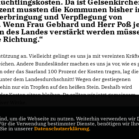
üchtlingskosten. Da ist Gelsenkirch
zent mussten die Kommunen bisher 
terbringung und Verpflegung von
. Wenn Frau Gebhard und Herr Poß je
en des Landes verstärkt werden müss
ge Richtung.“
tzung an. Vielleicht gelingt es uns ja mit vereinten Kräft
eichen. Andere Bundesländer machen es uns ja vor, wie es
der das Saarland 100 Prozent der Kosten tragen, lag die
 unter dem Landesdurchschnitt! Wegen der gestiegenen
ehin nur ein Tropfen auf den heißen Stein. Deshalb wird
der Kosten sitzen bleiben. Da sollten wir jetzt gemeinsam
ver Wittke.
nd, um die Webseite zu nutzen. Weiterhin verwenden wir Di
r die Verwendung bestimmter Dienste, benötigen wir Ihre 
 Sie in unserer
Datenschutzerklärung
.