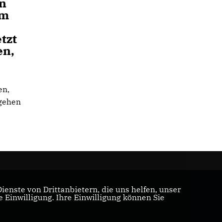
en
im
tzt
en,
en,
 gehen
enste von Drittanbietern, die uns helfen, unser
Einwilligung. Ihre Einwilligung können Sie