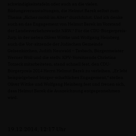
schwindigkeitstafeln oder auch an die vielen
Bildungsveranstaltungen, die Helmut Barek selbst zum
Thema „Sicher mobil im Alter“ durchführt. Und ich denke
auch an das Engagement von Helmut Barek im Vorstand
der Landesverkehrswacht NRW.“ Für die CDU-Bürgerpreis-
Jury, in der neben Oliver Wittke und Wolfgang Heinberg
auch die Vor-sitzende der Jüdischen Gemeinde
Gelsenkirchen, Judith Neuwald – Tasbach, Bürgermeister
Werner Wöll und die stellv. KPV-Vorsitzende Christina
Totzeck mitarbeiteten, stand schnell fest, den CDU-
Bürgerpreis 2014 Herrn Helmut Barek zu verleihen. „Er lebt
beispielgebend bürger-schaftliches Engagement,“ stellen
Oliver Wittke und Wolfgang Heinberg fest und freuen sich,
dass Helmut Barek die Auszeichnung entgegennehmen
wird.
19.12.2014, 12:17 Uhr