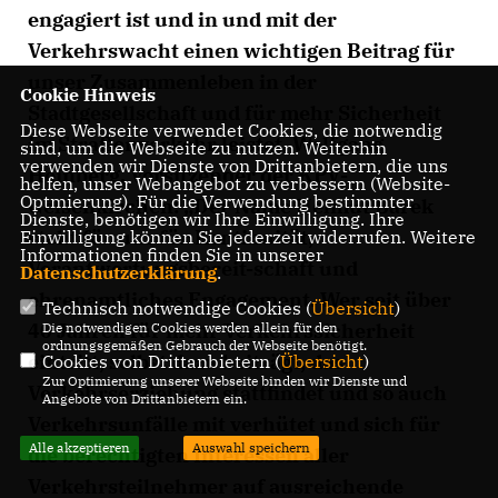
engagiert ist und in und mit der
Verkehrswacht einen wichtigen Beitrag für
unser Zusammenleben in der
Cookie Hinweis
Stadtgesellschaft und für mehr Sicherheit
Diese Webseite verwendet Cookies, die notwendig
im Straßenverkehr leistet. Wolfgang
sind, um die Webseite zu nutzen. Weiterhin
verwenden wir Dienste von Drittanbietern, die uns
Heinberg, Vorsitzender der KPV-
helfen, unser Webangebot zu verbessern (Website-
Optmierung). Für die Verwendung bestimmter
Gelsenkirchen: „Der Name Helmut Barek
Dienste, benötigen wir Ihre Einwilligung. Ihre
steht für uns für Kontinuität,
Einwilligung können Sie jederzeit widerrufen. Weitere
Informationen finden Sie in unserer
Verantwortungsbereit-schaft und
Datenschutzerklärung
.
ehrenamtliches Engagement. Wer seit über
Technisch notwendige Cookies (
Übersicht
)
40 Jahren für mehr Verkehrssicherheit
Die notwendigen Cookies werden allein für den
ordnungsgemäßen Gebrauch der Webseite benötigt.
eintritt, selbst dazu beiträgt, das
Cookies von Drittanbietern (
Übersicht
)
Zur Optimierung unserer Webseite binden wir Dienste und
Verkehrserziehung stattfindet und so auch
Angebote von Drittanbietern ein.
Verkehrsunfälle mit verhütet und sich für
Alle akzeptieren
Auswahl speichern
die berechtigten Interessen aller
Verkehrsteilnehmer auf ausreichende